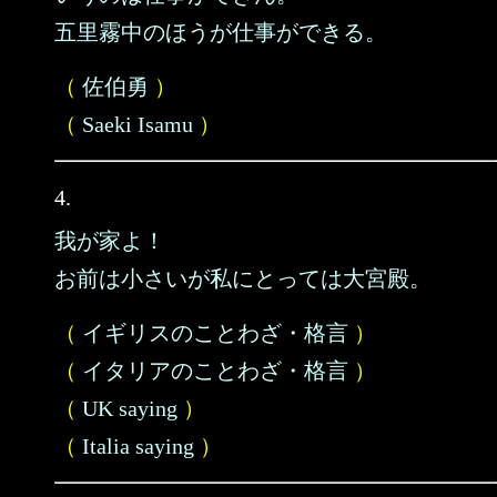
五里霧中のほうが仕事ができる。
（
佐伯勇
）
（
Saeki Isamu
）
4.
我が家よ！
お前は小さいが私にとっては大宮殿。
（
イギリスのことわざ・格言
）
（
イタリアのことわざ・格言
）
（
UK saying
）
（
Italia saying
）