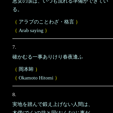
悪女の涙は、いつも流れる準備ができてい
る。
（
アラブのことわざ・格言
）
（
Arab saying
）
7.
確かむる一事ありけり春夜逢ふ
（
岡本眸
）
（
Okamoto Hitomi
）
8.
実地を踏んで鍛え上げない人間は、
木偶(でく)の坊と同(おんな)じ事だ。