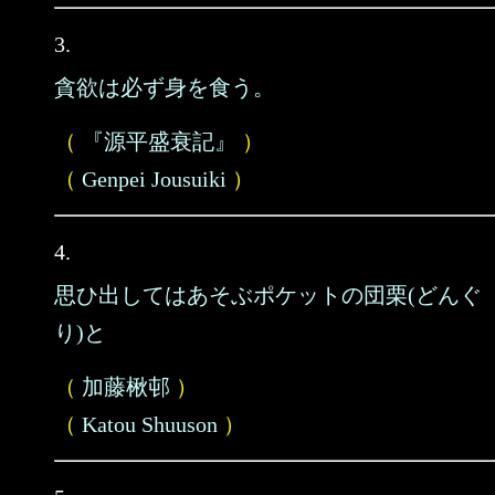
3.
貪欲は必ず身を食う。
（
『源平盛衰記』
）
（
Genpei Jousuiki
）
4.
思ひ出してはあそぶポケットの団栗(どんぐ
り)と
（
加藤楸邨
）
（
Katou Shuuson
）