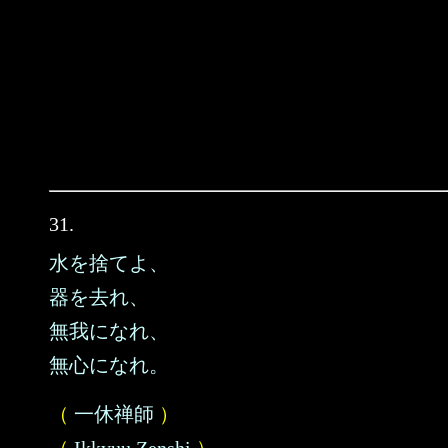
31.
水を捨てよ、
器を去れ、
無我になれ、
無心になれ。
（
一休禅師
）