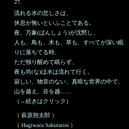
27.
流れる水の悲しさは、
休息が無いといふことである。
夜、万象(ばんしょう)が沈黙し、
人も、鳥も、木も、草も、すべてが深い眠
りに落ちてる時、
ただ独り醒めて眠らず、
夜も尚(な)ほ水は流れて行く。
寂しい、物音のない、真暗な世界の中で、
山を越え、谷を越……
（→続きはクリック）
（
萩原朔太郎
）
（
Hagiwara Sakutarou
）