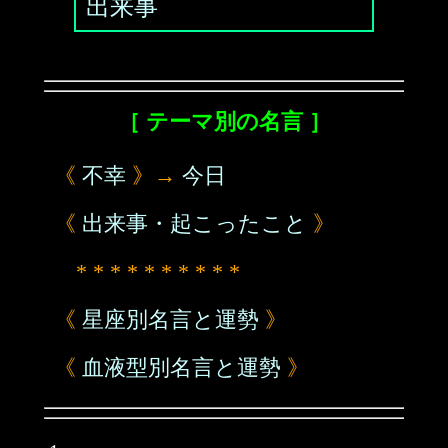
出来事
［ テーマ別の名言 ］
《
不幸
》→
今日
《
出来事・起こったこと
》
* * * * * * * * * *
《
星座別名言と運勢
》
《
血液型別名言と運勢
》