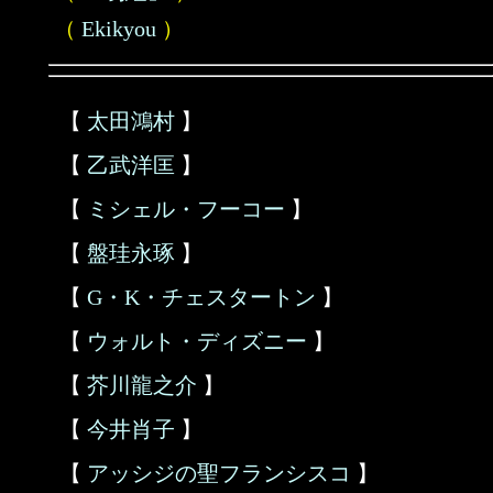
（
Ekikyou
）
【
太田鴻村
】
【
乙武洋匡
】
【
ミシェル・フーコー
】
【
盤珪永琢
】
【
G・K・チェスタートン
】
【
ウォルト・ディズニー
】
【
芥川龍之介
】
【
今井肖子
】
【
アッシジの聖フランシスコ
】