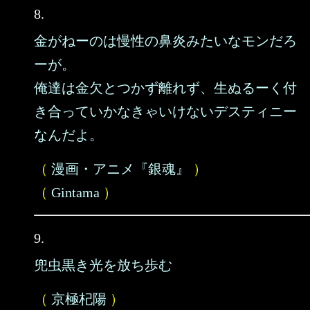
8.
金がねーのは慢性の鼻炎みたいなモンだろ
ーが。
俺達は金欠とつかず離れず、生ぬるーく付
き合っていかなきゃいけないデスティニー
なんだよ。
（
漫画・アニメ『銀魂』
）
（
Gintama
）
9.
兜虫黒き光を放ち歩む
（
京極杞陽
）