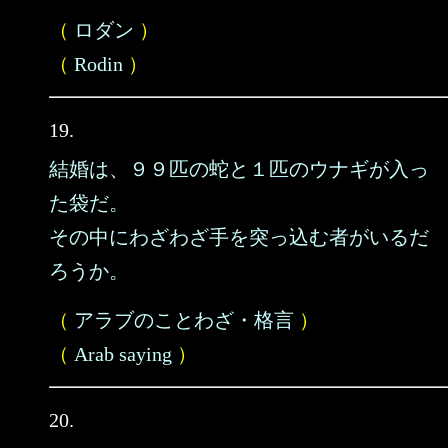
（
ロダン
）
（
Rodin
）
19.
結婚は、９９匹の蛇と１匹のウナギが入っ
た袋だ。
その中にわざわざ手を突っ込む者がいるだ
ろうか。
（
アラブのことわざ・格言
）
（
Arab saying
）
20.