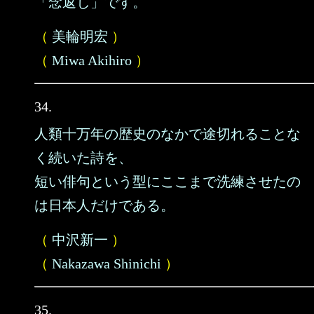
「念返し」です。
（
美輪明宏
）
（
Miwa Akihiro
）
34.
人類十万年の歴史のなかで途切れることな
く続いた詩を、
短い俳句という型にここまで洗練させたの
は日本人だけである。
（
中沢新一
）
（
Nakazawa Shinichi
）
35.