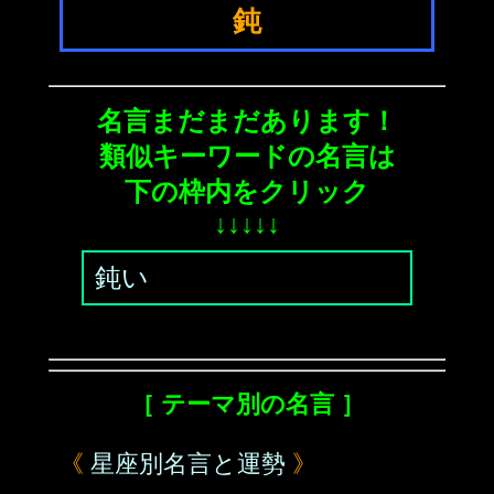
鈍
名言まだまだあります！
類似キーワードの名言は
下の枠内をクリック
↓↓↓↓↓
鈍い
［ テーマ別の名言 ］
《
星座別名言と運勢
》