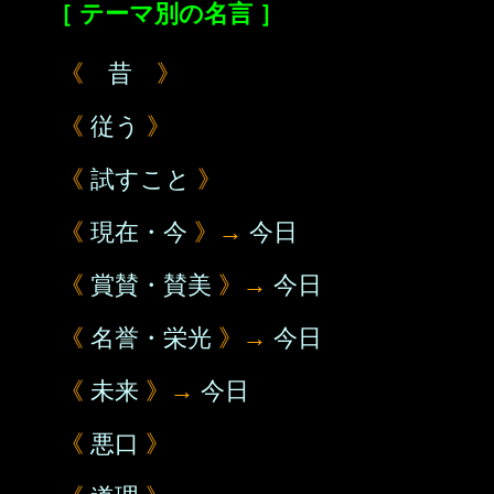
［ テーマ別の名言 ］
《
昔
》
《
従う
》
《
試すこと
》
《
現在・今
》→
今日
《
賞賛・賛美
》→
今日
《
名誉・栄光
》→
今日
《
未来
》→
今日
《
悪口
》