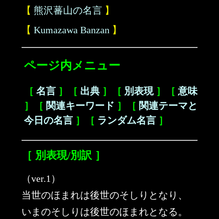
【
熊沢蕃山の名言
】
【
Kumazawa Banzan
】
ページ内メニュー
［
名言
］［
出典
］［
別表現
］［
意味
］［
関連キーワード
］［
関連テーマと
今日の名言
］［
ランダム名言
］
［ 別表現/別訳 ］
（ver.1）
当世のほまれは後世のそしりとなり、
いまのそしりは後世のほまれとなる。