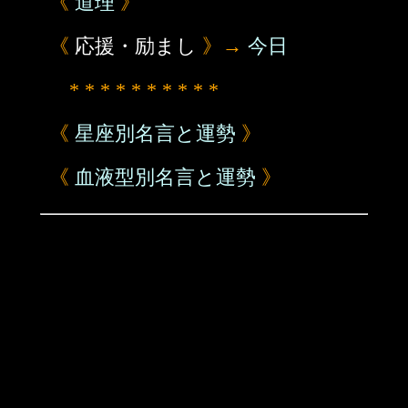
《
道理
》
《
応援・励まし
》→
今日
* * * * * * * * * *
《
星座別名言と運勢
》
《
血液型別名言と運勢
》