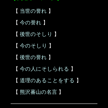
【
当世の誉れ
】
【
今の誉れ
】
【
後世のそしり
】
【
今のそしり
】
【
後世の誉れ
】
【
今の人にそしられる
】
【
道理のあることをする
】
【
熊沢蕃山の名言
】