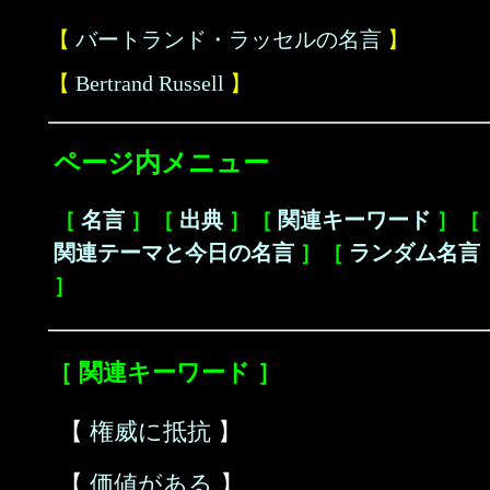
【
バートランド・ラッセルの名言
】
【
Bertrand Russell
】
ページ内メニュー
［
名言
］［
出典
］［
関連キーワード
］［
関連テーマと今日の名言
］［
ランダム名言
］
［ 関連キーワード ］
【
権威に抵抗
】
【
価値がある
】