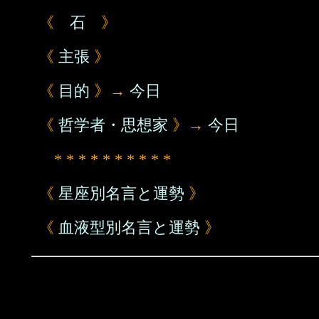
《
石
》
《
主張
》
《
目的
》→
今日
《
哲学者・思想家
》→
今日
* * * * * * * * * *
《
星座別名言と運勢
》
《
血液型別名言と運勢
》