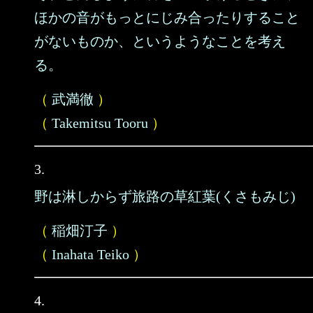
ほかの音がもっとにじみ合ったりすること
がないものか、というようなことを考え
る。
（
武満徹
）
（
Takemitsu Tooru
）
3.
野は淋しからず旅路の草紅葉(くさもみじ)
（
稲畑汀子
）
（
Inahata Teiko
）
4.