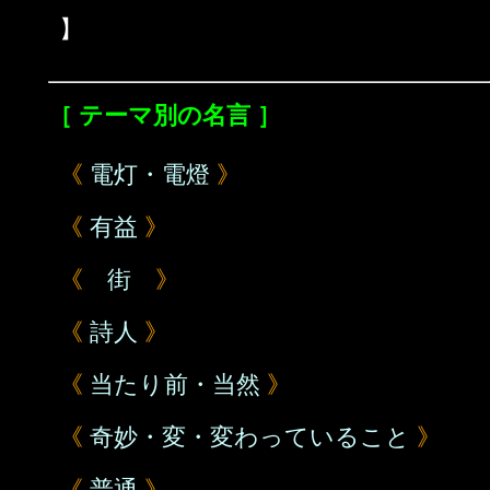
】
［ テーマ別の名言 ］
《
電灯・電燈
》
《
有益
》
《
街
》
《
詩人
》
《
当たり前・当然
》
《
奇妙・変・変わっていること
》
《
普通
》