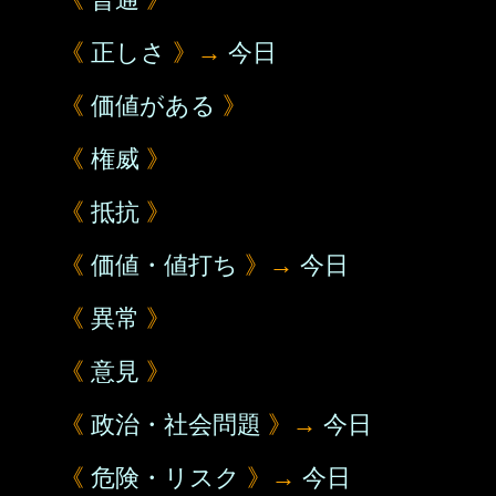
《
正しさ
》→
今日
《
価値がある
》
《
権威
》
《
抵抗
》
《
価値・値打ち
》→
今日
《
異常
》
《
意見
》
《
政治・社会問題
》→
今日
《
危険・リスク
》→
今日