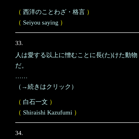
（
西洋のことわざ・格言
）
（
Seiyou saying
）
33.
人は愛する以上に憎むことに長(た)けた動物
だ。
……
（→続きはクリック）
（
白石一文
）
（
Shiraishi Kazufumi
）
34.