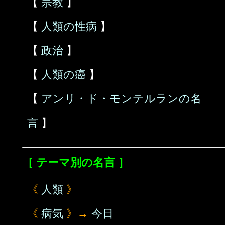
【
宗教
】
【
人類の性病
】
【
政治
】
【
人類の癌
】
【
アンリ・ド・モンテルランの名
言
】
［ テーマ別の名言 ］
《
人類
》
《
病気
》→
今日