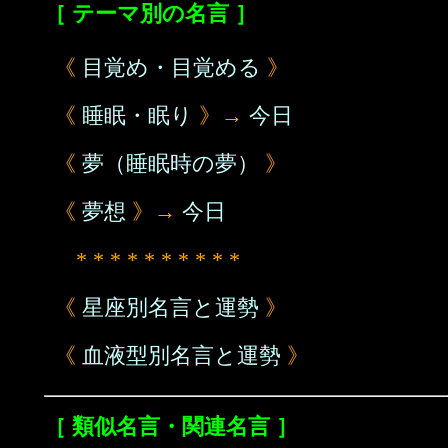
［ テーマ別の名言 ］
《
目覚め・目覚める
》
《
睡眠・眠り
》→
今日
《
夢（睡眠時の夢）
》
《
夢想
》→
今日
* * * * * * * * * *
《
星座別名言と運勢
》
《
血液型別名言と運勢
》
［ 類似名言・関連名言 ］