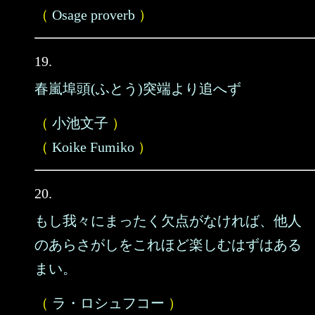
（
Osage proverb
）
19.
春嵐埠頭(ふとう)突端より追へず
（
小池文子
）
（
Koike Fumiko
）
20.
もし我々にまったく欠点がなければ、他人
のあらさがしをこれほど楽しむはずはある
まい。
（
ラ・ロシュフコー
）