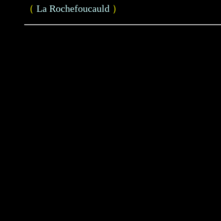
（
La Rochefoucauld
）