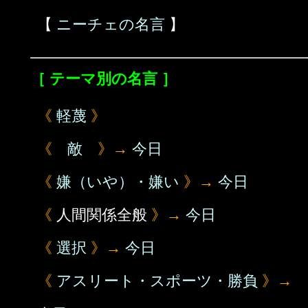
【
ニーチェの名言
】
［ テーマ別の名言 ］
《
軽蔑
》
《
敵
》→
今日
《
嫌（いや）・嫌い
》→
今日
《
人間関係全般
》→
今日
《
選択
》→
今日
《
アスリート・スポーツ・勝負
》→