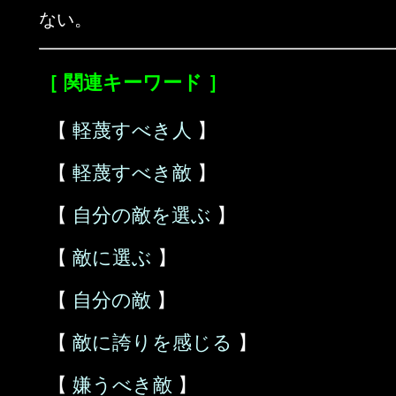
ない。
［ 関連キーワード ］
【
軽蔑すべき人
】
【
軽蔑すべき敵
】
【
自分の敵を選ぶ
】
【
敵に選ぶ
】
【
自分の敵
】
【
敵に誇りを感じる
】
【
嫌うべき敵
】