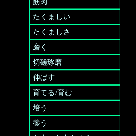
筋肉
たくましい
たくましさ
磨く
切磋琢磨
伸ばす
育てる/育む
培う
養う