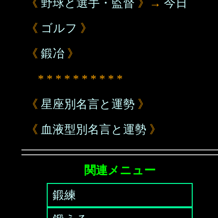
《
野球と選手・監督
》→
今日
《
ゴルフ
》
《
鍛冶
》
* * * * * * * * * *
《
星座別名言と運勢
》
《
血液型別名言と運勢
》
関連メニュー
鍛練