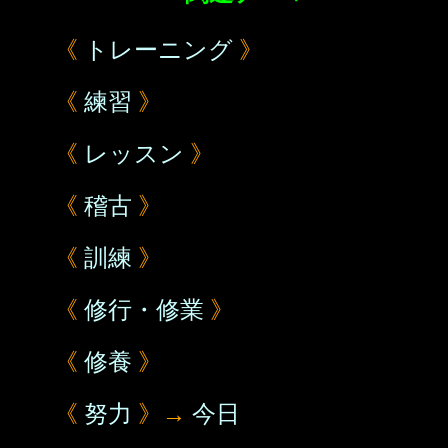
《
トレーニング
》
《
練習
》
《
レッスン
》
《
稽古
》
《
訓練
》
《
修行・修業
》
《
修養
》
《
努力
》→
今日