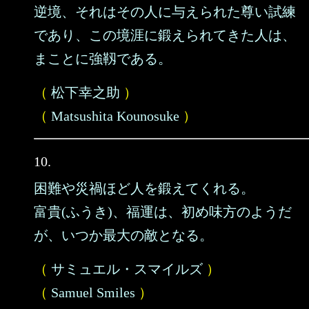
逆境、それはその人に与えられた尊い試練
であり、この境涯に鍛えられてきた人は、
まことに強靱である。
（
松下幸之助
）
（
Matsushita Kounosuke
）
10.
困難や災禍ほど人を鍛えてくれる。
富貴(ふうき)、福運は、初め味方のようだ
が、いつか最大の敵となる。
（
サミュエル・スマイルズ
）
（
Samuel Smiles
）