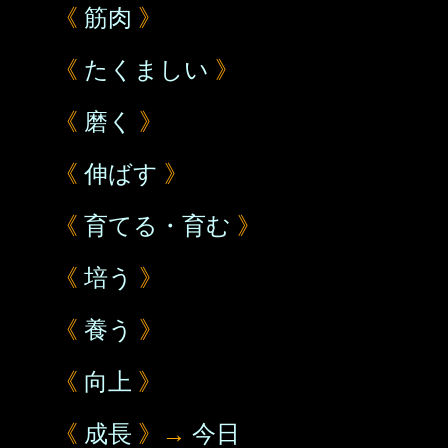
《
筋肉
》
《
たくましい
》
《
磨く
》
《
伸ばす
》
《
育てる・育む
》
《
培う
》
《
養う
》
《
向上
》
《
成長
》→
今日