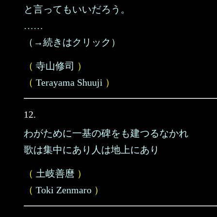
と言ってもいいだろう。
……
（→続きはクリック）
（
寺山修司
）
（
Terayama Shuuji
）
12.
わがために一基の碑をも建つるなかれ
歌は集中にあり人は地上にあり
（
土岐善麿
）
（
Toki Zenmaro
）