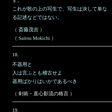
す。
これが歌の上の写生で、写生は決して単な
る記述などではない。
（
斎藤茂吉
）
（
Saitou Mokichi
）
18.
不器用と
人は言ふとも稽古せよ
器用ばかりはいかであるべき
（ 剣術・直心影流の格言 ）
19.