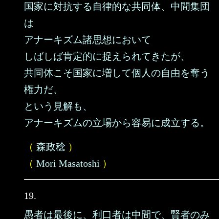
国家に対抗する自律的な共同体、中間集団
は
アナーキズム諸思想において
しばしば肯定的に捉えられてきたが、
共同体こそ国家に増して個人の自由を奪う
権力だ、
という見解も、
アナーキズムの立場から容易に成立する。
（
森政稔
）
（
Mori Masatoshi
）
19.
愚者は最後に、利口者は中間で、賢者のみ