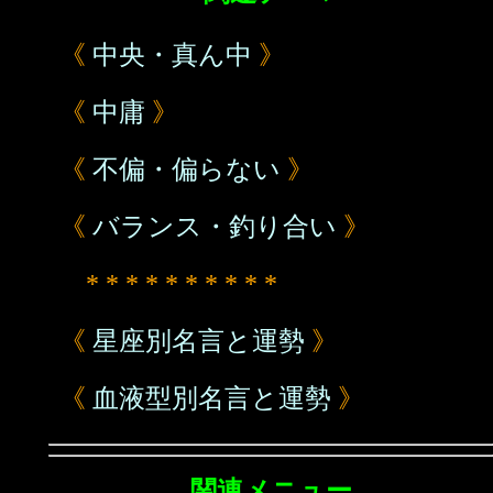
《
中央・真ん中
》
《
中庸
》
《
不偏・偏らない
》
《
バランス・釣り合い
》
* * * * * * * * * *
《
星座別名言と運勢
》
《
血液型別名言と運勢
》
関連メニュー