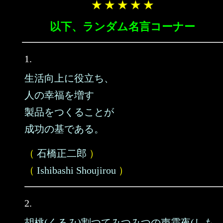
★ ★ ★ ★ ★
以下、ランダム名言コーナー
1.
生活向上に役立ち、
人の幸福を増す
製品をつくることが
成功の基である。
（
石橋正二郎
）
（
Ishibashi Shoujirou
）
2.
胡桃(くるみ)割つてみつみつの声霜夜(しも