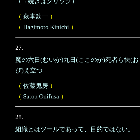
（→続きはクリック）
（
萩本欽一
）
（
Hagimoto Kinichi
）
27.
魔の六日(むいか)九日(ここのか)死者ら怯(お
び)え立つ
（
佐藤鬼房
）
（
Satou Onifusa
）
28.
組織とはツールであって、目的ではない。