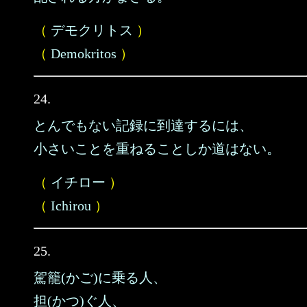
（
デモクリトス
）
（
Demokritos
）
24.
とんでもない記録に到達するには、
小さいことを重ねることしか道はない。
（
イチロー
）
（
Ichirou
）
25.
駕籠(かご)に乗る人、
担(かつ)ぐ人、