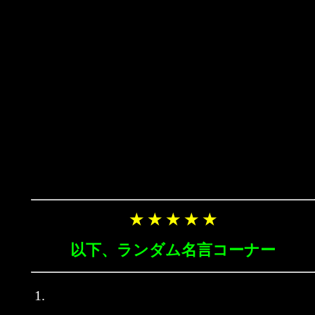
★ ★ ★ ★ ★
以下、ランダム名言コーナー
1.