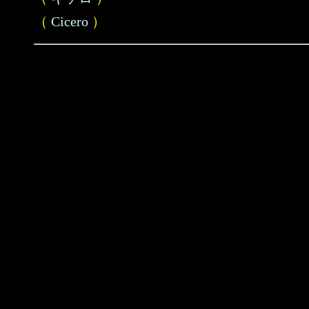
（
Cicero
）