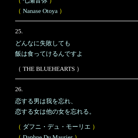
（
七瀬音弥
）
（
Nanase Otoya
）
25.
どんなに失敗しても
飯は食ってけるんですよ
（ THE BLUEHEARTS ）
26.
恋する男は我を忘れ、
恋する女は他の女を忘れる。
（
ダフニ・デュ・モーリエ
）
（
Daphne Du Maurier
）