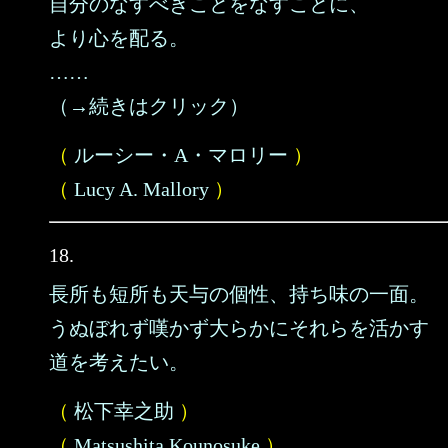
自分のなすべきことをなすことに、
より心を配る。
……
（→続きはクリック）
（
ルーシー・A・マロリー
）
（
Lucy A. Mallory
）
18.
長所も短所も天与の個性、持ち味の一面。
うぬぼれず嘆かず大らかにそれらを活かす
道を考えたい。
（
松下幸之助
）
（
Matsushita Kounosuke
）