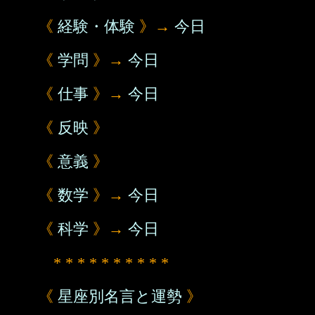
《
経験・体験
》→
今日
《
学問
》→
今日
《
仕事
》→
今日
《
反映
》
《
意義
》
《
数学
》→
今日
《
科学
》→
今日
* * * * * * * * * *
《
星座別名言と運勢
》