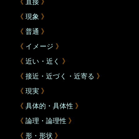
《
直接
》
《
現象
》
《
普通
》
《
イメージ
》
《
近い・近く
》
《
接近・近づく・近寄る
》
《
現実
》
《
具体的・具体性
》
《
論理・論理性
》
《
形・形状
》