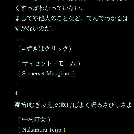
くすっぽわかっていない。
ましてや他人のことなど、てんでわかるは
ずがないのだ。
……
（→続きはクリック）
（
サマセット・モーム
）
（
Somerset Maugham
）
4.
麥笛(むぎぶえ)の吹けばよく鳴るさびしさよ
（
中村汀女
）
（
Nakamura Teijo
）