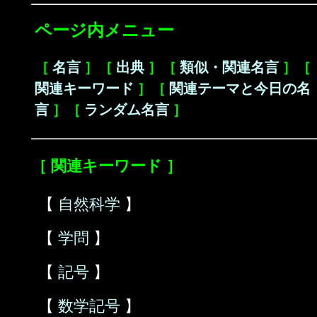
ページ内メニュー
［
名言
］［
出典
］［
類似・関連名言
］［
関連キーワード
］［
関連テーマと今日の名
言
］［
ランダム名言
］
［ 関連キーワード ］
【
自然科学
】
【
学問
】
【
記号
】
【
数学記号
】