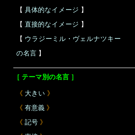
【
具体的なイメージ
】
【
直接的なイメージ
】
【
ウラジーミル・ヴェルナツキー
の名言
】
［ テーマ別の名言 ］
《
大きい
》
《
有意義
》
《
記号
》