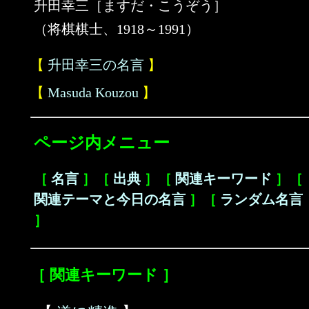
升田幸三［ますだ・こうぞう］
（将棋棋士、1918～1991）
【
升田幸三の名言
】
【
Masuda Kouzou
】
ページ内メニュー
［
名言
］［
出典
］［
関連キーワード
］［
関連テーマと今日の名言
］［
ランダム名言
］
［ 関連キーワード ］