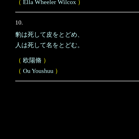
（
Ella Wheeler Wilcox
）
10.
豹は死して皮をとどめ、
人は死して名をとどむ。
（
欧陽脩
）
（
Ou Youshuu
）