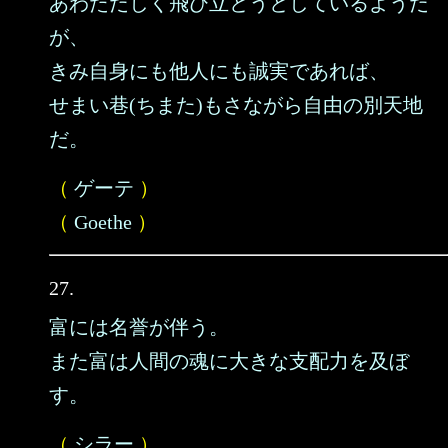
あわただしく飛び立とうとしているようだ
が、
きみ自身にも他人にも誠実であれば、
せまい巷(ちまた)もさながら自由の別天地
だ。
（
ゲーテ
）
（
Goethe
）
27.
富には名誉が伴う。
また富は人間の魂に大きな支配力を及ぼ
す。
（
シラー
）