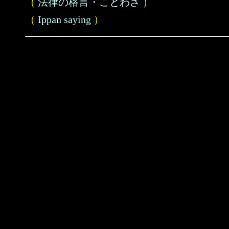
（
法律の格言・ことわざ
）
（
Ippan saying
）