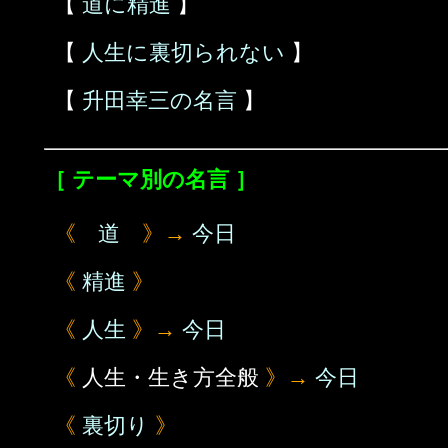
【
道に精進
】
【
人生に裏切られない
】
【
升田幸三の名言
】
［ テーマ別の名言 ］
《
道
》→
今日
《
精進
》
《
人生
》→
今日
《
人生・生き方全般
》→
今日
《
裏切り
》