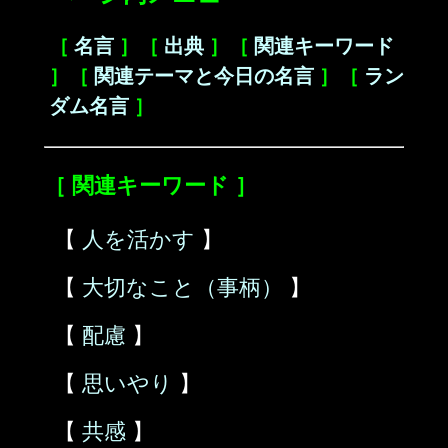
［
名言
］［
出典
］［
関連キーワード
］［
関連テーマと今日の名言
］［
ラン
ダム名言
］
［ 関連キーワード ］
【
人を活かす
】
【
大切なこと（事柄）
】
【
配慮
】
【
思いやり
】
【
共感
】