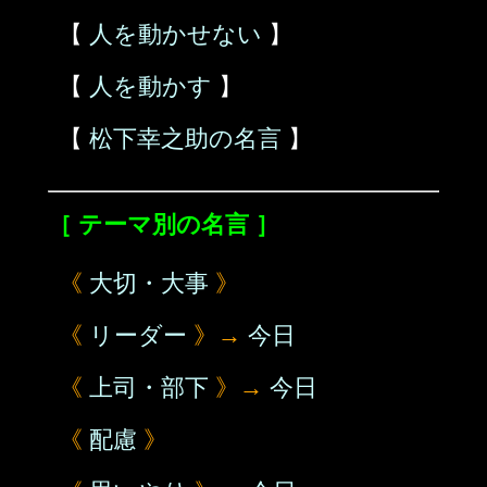
【
人を動かせない
】
【
人を動かす
】
【
松下幸之助の名言
】
［ テーマ別の名言 ］
《
大切・大事
》
《
リーダー
》→
今日
《
上司・部下
》→
今日
《
配慮
》