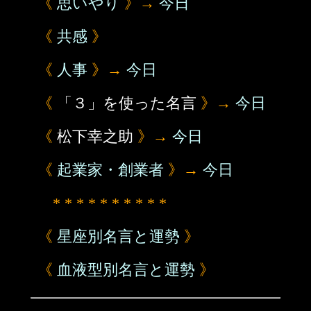
《
思いやり
》→
今日
《
共感
》
《
人事
》→
今日
《
「３」を使った名言
》→
今日
《
松下幸之助
》→
今日
《
起業家・創業者
》→
今日
* * * * * * * * * *
《
星座別名言と運勢
》
《
血液型別名言と運勢
》