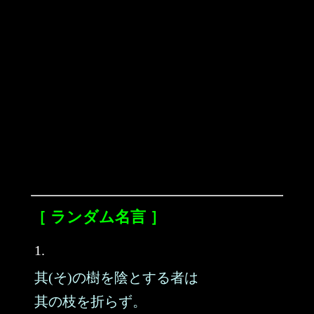
［ ランダム名言 ］
1.
其(そ)の樹を陰とする者は
其の枝を折らず。