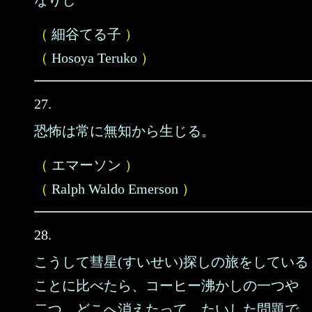
なりし
（
細谷てる子
）
（
Hosoya Teruko
）
27.
恐怖は常に無知から生じる。
（
エマーソン
）
（
Ralph Waldo Emerson
）
28.
こうして彗星(すいせい)探しの旅をしている
ことに比べたら、コーヒー沸かしの一つや
二つ、どこへ消えたって、たいした問題で