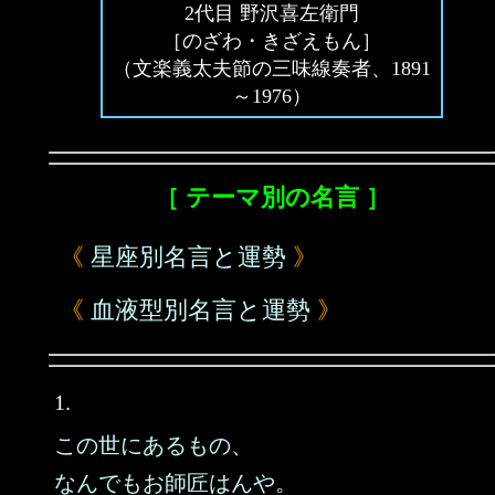
2代目 野沢喜左衛門
［のざわ・きざえもん］
（文楽義太夫節の三味線奏者、1891
～1976）
［ テーマ別の名言 ］
《
星座別名言と運勢
》
《
血液型別名言と運勢
》
1.
この世にあるもの、
なんでもお師匠はんや。