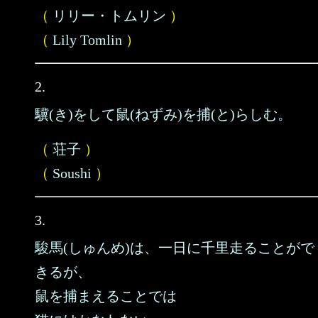
（
リリー・トムリン
）
（
Lily Tomlin
）
2.
驥(き)をして鼠(ねずみ)を捕(と)らしむ。
（
荘子
）
（
Soushi
）
3.
駿馬(しゅんめ)は、一日に千里走ることがで
きるが、
鼠を捕まえることでは