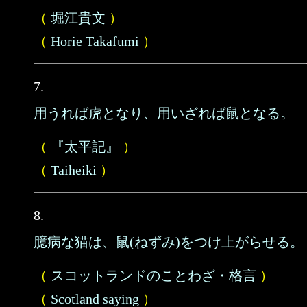
（
堀江貴文
）
（
Horie Takafumi
）
7.
用うれば虎となり、用いざれば鼠となる。
（
『太平記』
）
（
Taiheiki
）
8.
臆病な猫は、鼠(ねずみ)をつけ上がらせる。
（
スコットランドのことわざ・格言
）
（
Scotland saying
）