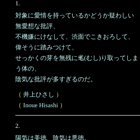
1.
対象に愛情を持っているかどうか疑わしい
無愛想な批評、
不機嫌にけなして、渋面でこきおろして、
偉そうに踏みつけて、
せっかくの芽を無残に毟(むし)り取ってしま
う体の、
陰気な批評が多すぎるのだ。
（
井上ひさし
）
（
Inoue Hisashi
）
2.
陽気は美徳、陰気は悪徳。