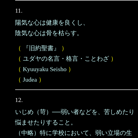
11.
陽気な心は健康を良くし、
陰気な心は骨を枯らす。
（
『旧約聖書』
）
（
ユダヤの名言・格言・ことわざ
）
（
Kyuuyaku Seisho
）
（
Judea
）
12.
いじめ（苛）──弱い者などを、苦しめたり
悩ませたりすること。
（中略）特に学校において、弱い立場の生