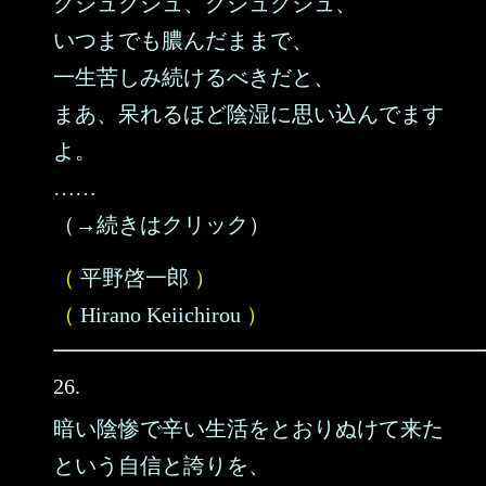
グジュグジュ、グジュグジュ、
いつまでも膿んだままで、
一生苦しみ続けるべきだと、
まあ、呆れるほど陰湿に思い込んでます
よ。
……
（→続きはクリック）
（
平野啓一郎
）
（
Hirano Keiichirou
）
26.
暗い陰惨で辛い生活をとおりぬけて来た
という自信と誇りを、