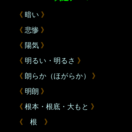
《
暗い
》
《
悲惨
》
《
陽気
》
《
明るい・明るさ
》
《
朗らか（ほがらか）
》
《
明朗
》
《
根本・根底・大もと
》
《
根
》