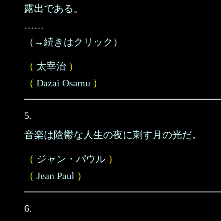
露出である。
……
（→続きはクリック）
（
太宰治
）
（
Dazai Osamu
）
5.
音楽は陰鬱な人生の夜に刺す月の光だ。
（
ジャン・パウル
）
（
Jean Paul
）
6.