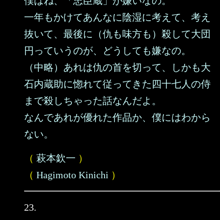
僕はね、「忠臣蔵」が嫌いなの。
一年もかけてあんなに陰湿に考えて、考え
抜いて、最後に（仇も味方も）殺して大団
円っていうのが、どうしても嫌なの。
（中略）あれは仇の首を切って、しかも大
石内蔵助に惚れて従ってきた四十七人の侍
まで殺しちゃった話なんだよ。
なんであれが優れた作品か、僕にはわから
ない。
（
萩本欽一
）
（
Hagimoto Kinichi
）
23.