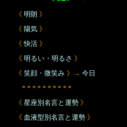
《
明朗
》
《
陽気
》
《
快活
》
《
明るい・明るさ
》
《
笑顔・微笑み
》→
今日
* * * * * * * * * *
《
星座別名言と運勢
》
《
血液型別名言と運勢
》