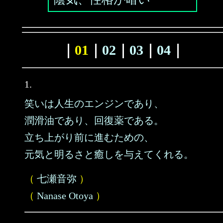
｜
01
｜
02
｜
03
｜
04
｜
1.
笑いは人生のエンジンであり、
潤滑油であり、回復薬である。
立ち上がり前に進むための、
元気と明るさと癒しを与えてくれる。
（
七瀬音弥
）
（
Nanase Otoya
）