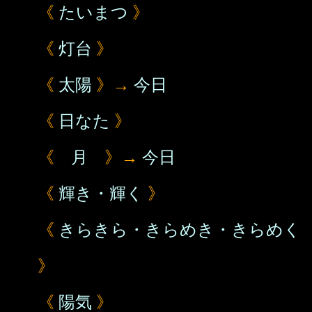
《
たいまつ
》
《
灯台
》
《
太陽
》→
今日
《
日なた
》
《
月
》→
今日
《
輝き・輝く
》
《
きらきら・きらめき・きらめく
》
《
陽気
》