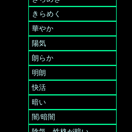
きらめく
華やか
陽気
朗らか
明朗
快活
暗い
闇/暗闇
陰気、性格が暗い