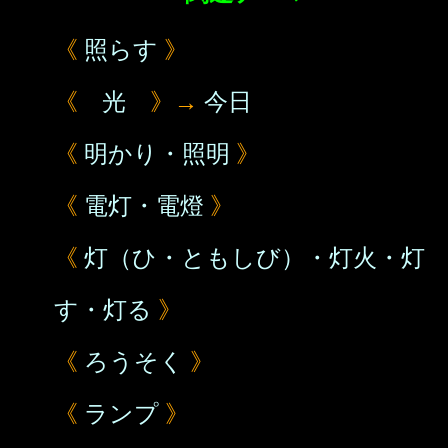
《
照らす
》
《
光
》→
今日
《
明かり・照明
》
《
電灯・電燈
》
《
灯（ひ・ともしび）・灯火・灯
す・灯る
》
《
ろうそく
》
《
ランプ
》