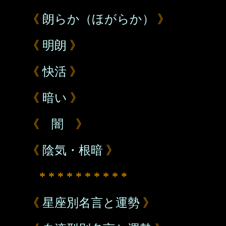
《
朗らか（ほがらか）
》
《
明朗
》
《
快活
》
《
暗い
》
《
闇
》
《
陰気・根暗
》
* * * * * * * * * *
《
星座別名言と運勢
》