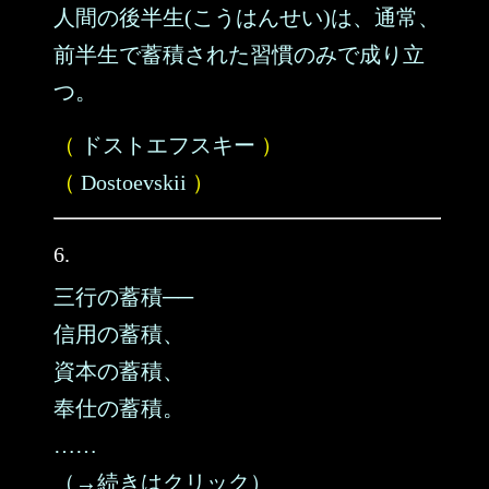
人間の後半生(こうはんせい)は、通常、
前半生で蓄積された習慣のみで成り立
つ。
（
ドストエフスキー
）
（
Dostoevskii
）
6.
三行の蓄積──
信用の蓄積、
資本の蓄積、
奉仕の蓄積。
……
（→続きはクリック）