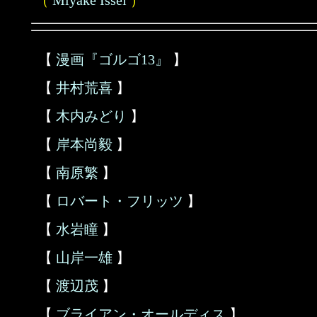
（
Miyake Issei
）
【
漫画『ゴルゴ13』
】
【
井村荒喜
】
【
木内みどり
】
【
岸本尚毅
】
【
南原繁
】
【
ロバート・フリッツ
】
【
水岩瞳
】
【
山岸一雄
】
【
渡辺茂
】
【
ブライアン・オールディス
】