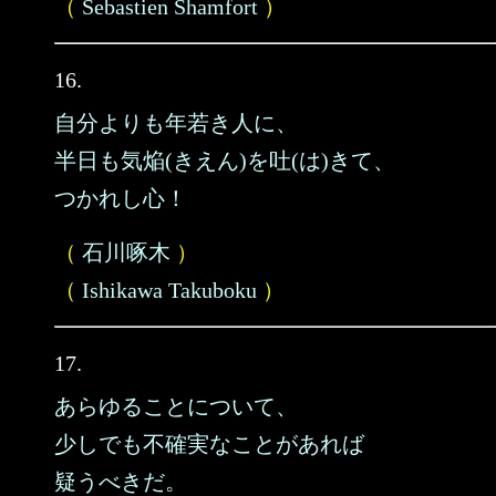
（
Sebastien Shamfort
）
16.
自分よりも年若き人に、
半日も気焔(きえん)を吐(は)きて、
つかれし心！
（
石川啄木
）
（
Ishikawa Takuboku
）
17.
あらゆることについて、
少しでも不確実なことがあれば
疑うべきだ。