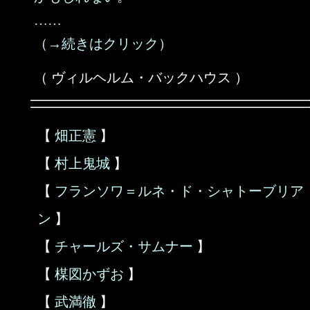
……
（→続きはクリック）
（ ヴィルヘルム・バックハウス ）
【
畑正憲
】
【
村上鬼城
】
【
フランソワ＝ルネ・ド・シャトーブリア
ン
】
【
チャールズ・サムナー
】
【
楳図かずお
】
【
武満徹
】