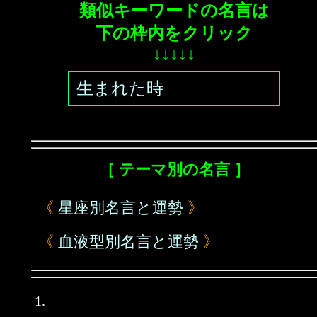
類似キーワードの名言は
下の枠内をクリック
↓↓↓↓↓
生まれた時
［ テーマ別の名言 ］
《
星座別名言と運勢
》
《
血液型別名言と運勢
》
1.