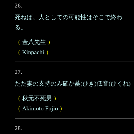
26.
死ねば、人としての可能性はそこで終わ
る。
（
金八先生
）
（
Kinpachi
）
27.
ただ妻の支持のみ確か蟇(ひき)低音(ひくね)
（
秋元不死男
）
（
Akimoto Fujio
）
28.