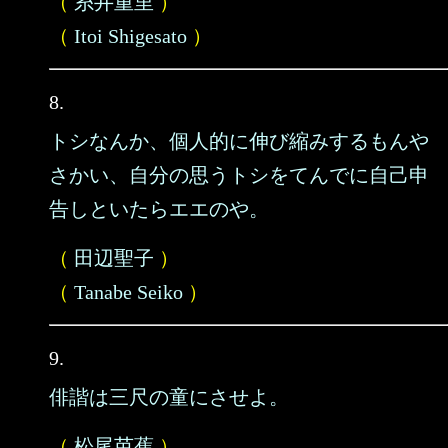
（
糸井重里
）
（
Itoi Shigesato
）
8.
トシなんか、個人的に伸び縮みするもんや
さかい、自分の思うトシをてんでに自己申
告しといたらエエのや。
（
田辺聖子
）
（
Tanabe Seiko
）
9.
俳諧は三尺の童にさせよ。
（
松尾芭蕉
）