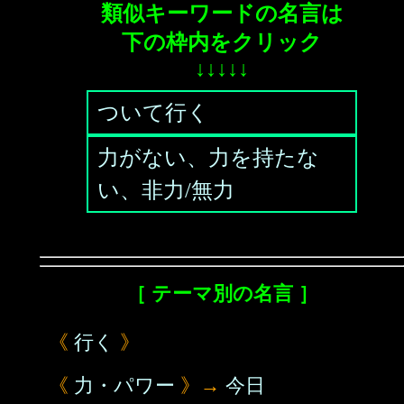
類似キーワードの名言は
下の枠内をクリック
↓↓↓↓↓
ついて行く
力がない、力を持たな
い、非力/無力
［ テーマ別の名言 ］
《
行く
》
《
力・パワー
》→
今日