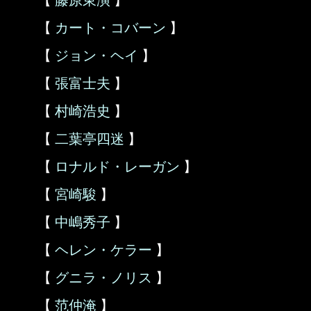
【
藤原東演
】
【
カート・コバーン
】
【
ジョン・ヘイ
】
【
張富士夫
】
【
村崎浩史
】
【
二葉亭四迷
】
【
ロナルド・レーガン
】
【
宮崎駿
】
【
中嶋秀子
】
【
ヘレン・ケラー
】
【
グニラ・ノリス
】
【
范仲淹
】