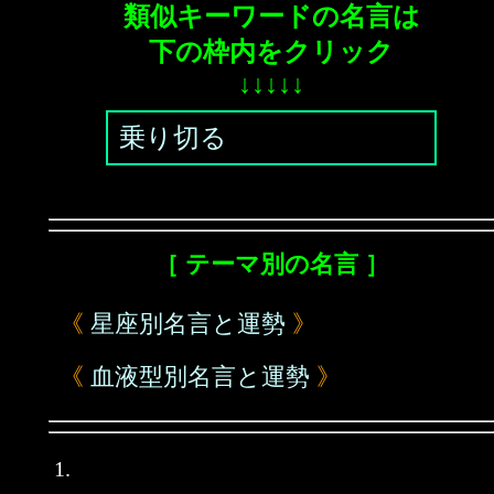
類似キーワードの名言は
下の枠内をクリック
↓↓↓↓↓
乗り切る
［ テーマ別の名言 ］
《
星座別名言と運勢
》
《
血液型別名言と運勢
》
1.