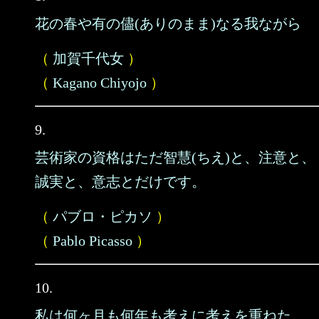
花の春や有の儘(ありのまま)なる我ながら
（
加賀千代女
）
（
Kagano Chiyojo
）
9.
芸術家の資格はただ智慧(ちえ)と、注意と、
誠実と、意志とだけです。
（
パブロ・ピカソ
）
（
Pablo Picasso
）
10.
私は何ヶ月も何年も考えに考えを重ねた。