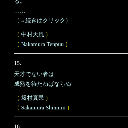
る。
……
（→続きはクリック）
（
中村天風
）
（
Nakamura Tenpuu
）
15.
天才でない者は
成熟を待たねばならぬ
（
坂村真民
）
（
Sakamura Shinmin
）
16.