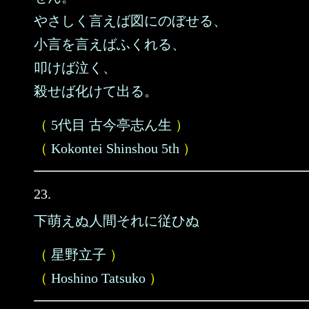
やさしく言えば図にのぼせる、
小言を言えばふくれる、
叩けば泣く、
殺せば化けて出る。
（
5代目 古今亭志ん生
）
（
Kokontei Shinshou 5th
）
23.
下萌えぬ人間それに従ひぬ
（
星野立子
）
（
Hoshino Tatsuko
）