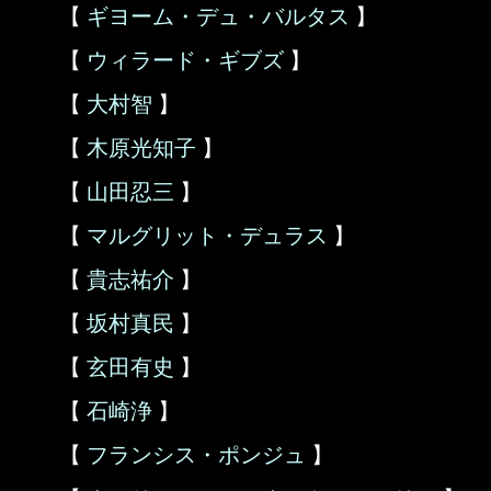
【
ギヨーム・デュ・バルタス
】
【
ウィラード・ギブズ
】
【
大村智
】
【
木原光知子
】
【
山田忍三
】
【
マルグリット・デュラス
】
【
貴志祐介
】
【
坂村真民
】
【
玄田有史
】
【
石崎浄
】
【
フランシス・ポンジュ
】