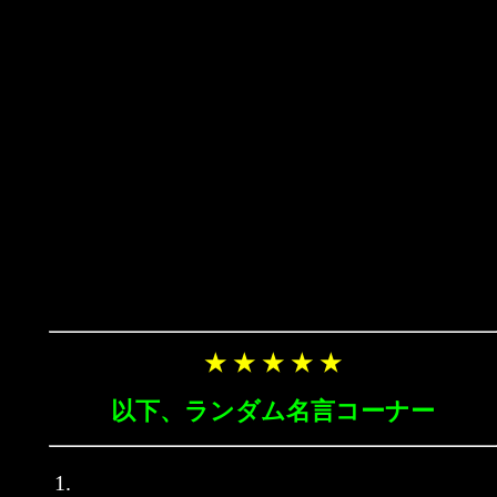
★ ★ ★ ★ ★
以下、ランダム名言コーナー
1.