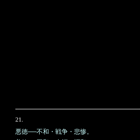
21.
悪徳──不和・戦争・悲惨。