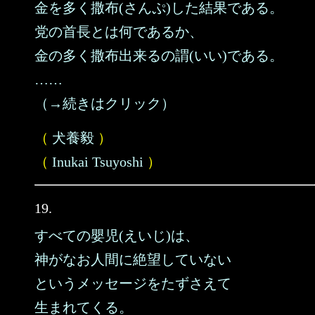
金を多く撒布(さんぷ)した結果である。
党の首長とは何であるか、
金の多く撒布出来るの謂(いい)である。
……
（→続きはクリック）
（
犬養毅
）
（
Inukai Tsuyoshi
）
19.
すべての嬰児(えいじ)は、
神がなお人間に絶望していない
というメッセージをたずさえて
生まれてくる。