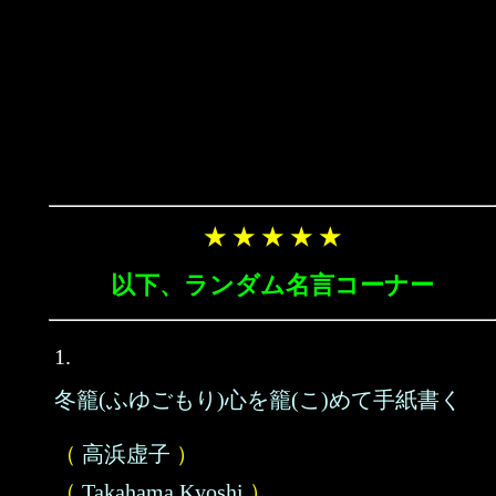
★ ★ ★ ★ ★
以下、ランダム名言コーナー
1.
冬籠(ふゆごもり)心を籠(こ)めて手紙書く
（
高浜虚子
）
（
Takahama Kyoshi
）