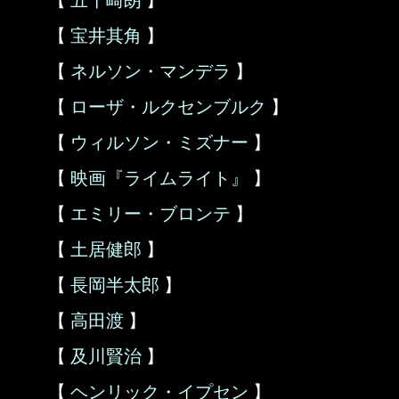
【
五十崎朗
】
【
宝井其角
】
【
ネルソン・マンデラ
】
【
ローザ・ルクセンブルク
】
【
ウィルソン・ミズナー
】
【
映画『ライムライト』
】
【
エミリー・ブロンテ
】
【
土居健郎
】
【
長岡半太郎
】
【
高田渡
】
【
及川賢治
】
【
ヘンリック・イプセン
】