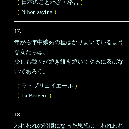
（
日本のことわざ・格言
）
（
Nihon saying
）
17.
年がら年中嫉妬の種ばかりまいているよう
な女たちは、
少しも我々が焼き餅を焼いてやるに及ばな
いであろう。
（
ラ・ブリュイエール
）
（
La Bruyere
）
18.
われわれの習慣になった思想は、われわれ