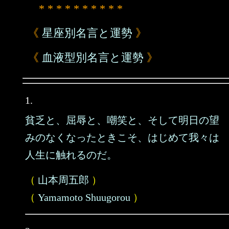
* * * * * * * * * *
《
星座別名言と運勢
》
《
血液型別名言と運勢
》
1.
貧乏と、屈辱と、嘲笑と、そして明日の望
みのなくなったときこそ、はじめて我々は
人生に触れるのだ。
（
山本周五郎
）
（
Yamamoto Shuugorou
）