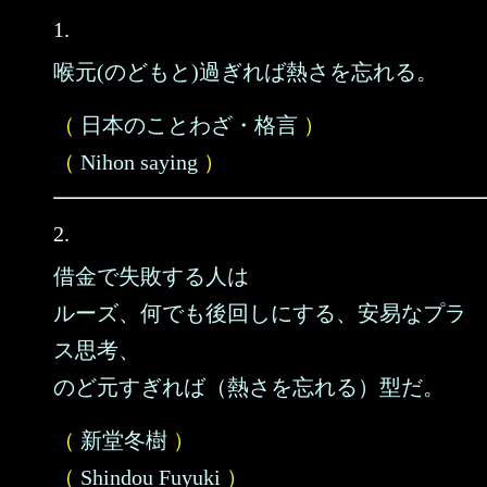
1.
喉元(のどもと)過ぎれば熱さを忘れる。
（
日本のことわざ・格言
）
（
Nihon saying
）
2.
借金で失敗する人は
ルーズ、何でも後回しにする、安易なプラ
ス思考、
のど元すぎれば（熱さを忘れる）型だ。
（
新堂冬樹
）
（
Shindou Fuyuki
）