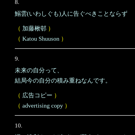
8.
鰯雲(いわしぐも)人に告ぐべきことならず
（
加藤楸邨
）
（
Katou Shuuson
）
9.
未来の自分って、
結局今の自分の積み重ねなんです。
（
広告コピー
）
（
advertising copy
）
10.