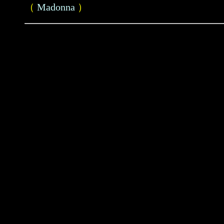
（
Madonna
）