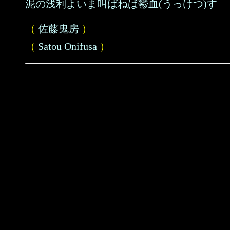
泥の浅利よいま叫ばねば鬱血(うっけつ)す
（
佐藤鬼房
）
（
Satou Onifusa
）