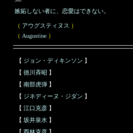
嫉妬しない者に、恋愛はできない。
（
アウグスティヌス
）
（
Augustine
）
【
ジョン・ディキンソン
】
【
徳川斉昭
】
【
南部虎弾
】
【
ジネディーヌ・ジダン
】
【
江口克彦
】
【
坂井泉水
】
【
西林克彦
】