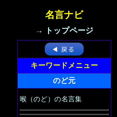
名言ナビ
→ トップページ
キーワードメニュー
のど元
喉（のど）の名言集