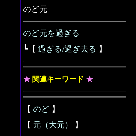
のど元
のど元を過ぎる
┗【
過ぎる/過ぎ去る
】
★
関連キーワード
★
【
のど
】
【
元（大元）
】