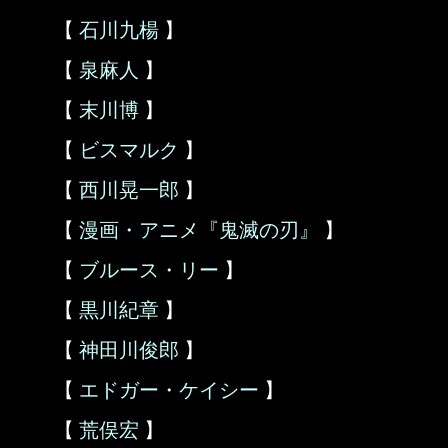
【
石川九楊
】
【
泉麻人
】
【
末川博
】
【
ビスマルク
】
【
西川晃一郎
】
【
漫画・アニメ『鬼滅の刃』
】
【
ブルース・リー
】
【
黒川紀章
】
【
神田川俊郎
】
【
エドガー・ケイシー
】
【
荒俣宏
】