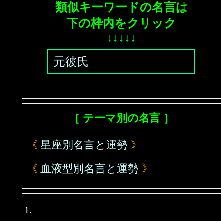
類似キーワードの名言は
下の枠内をクリック
↓↓↓↓↓
元彼氏
［ テーマ別の名言 ］
《
星座別名言と運勢
》
《
血液型別名言と運勢
》
1.