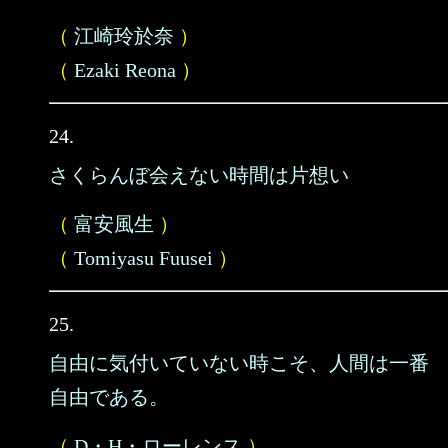
（
江崎玲於奈
）
（
Ezaki Reona
）
24.
さくらんぼ会えない時間は片想い
（
富安風生
）
（
Tomiyasu Fuusei
）
25.
自由に気付いていない時こそ、人間は一番
自由である。
（
D・H・ローレンス
）