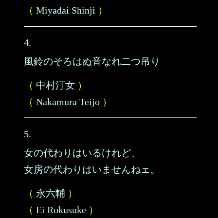
（
Miyadai Shinji
）
4.
風鈴のそろはぬ音なれ二つ吊り
（
中村汀女
）
（
Nakamura Teijo
）
5.
女の代わりはいるけれど、
女房の代わりはいませんねェ。
（
永六輔
）
（
Ei Rokusuke
）