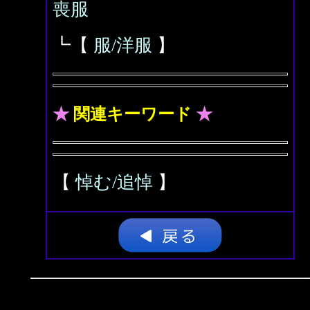
喪服
┗【
服/洋服
】
★
関連キーワード
★
【
悼む/追悼
】