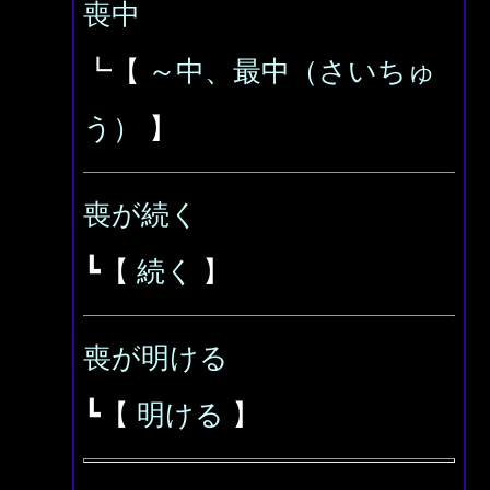
喪中
┗【
～中、最中（さいちゅ
う）
】
喪が続く
┗【
続く
】
喪が明ける
┗【
明ける
】