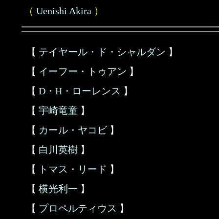
（
Uenishi Akira
）
【
テイヤール・ド・シャルダン
】
【
イーフー・トゥアン
】
【
D・H・ローレンス
】
【
宇崎竜童
】
【
カール・ヤコビ
】
【
白川英樹
】
【
トマス・リード
】
【
横光利一
】
【
プロペルティウス
】