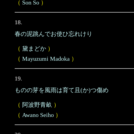
（
Son So
）
18.
春の泥跳んでお使ひ忘れけり
（
黛まどか
）
（
Mayuzumi Madoka
）
19.
ものの芽を風雨は育て且(か)つ傷め
（
阿波野青畝
）
（
Awano Seiho
）