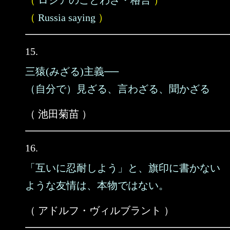
（
ロシアのことわざ・格言
）
（
Russia saying
）
15.
三猿(みざる)主義──
（自分で）見ざる、言わざる、聞かざる
（ 池田菊苗 ）
16.
「互いに忍耐しよう」と、旗印に書かない
ような友情は、本物ではない。
（ アドルフ・ヴィルブラント ）