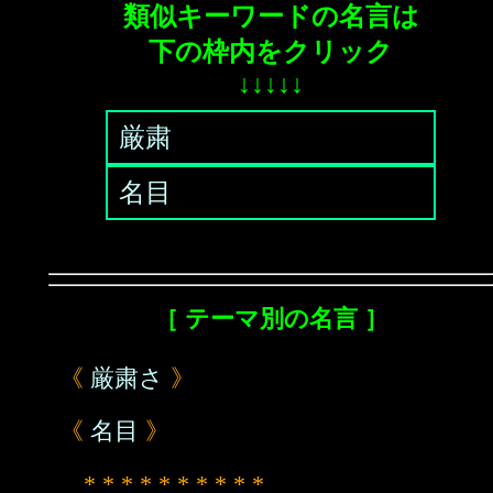
類似キーワードの名言は
下の枠内をクリック
↓↓↓↓↓
厳粛
名目
［ テーマ別の名言 ］
《
厳粛さ
》
《
名目
》
* * * * * * * * * *