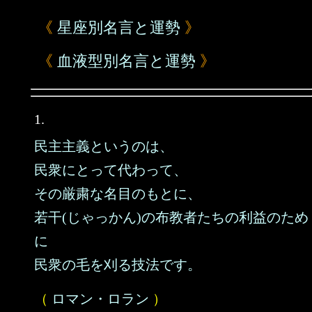
《
星座別名言と運勢
》
《
血液型別名言と運勢
》
1.
民主主義というのは、
民衆にとって代わって、
その厳粛な名目のもとに、
若干(じゃっかん)の布教者たちの利益のため
に
民衆の毛を刈る技法です。
（
ロマン・ロラン
）