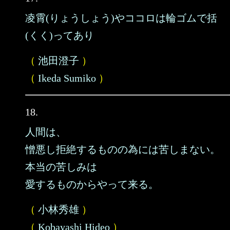
凌霄(りょうしょう)やココロは輪ゴムで括
(くく)ってあり
（
池田澄子
）
（
Ikeda Sumiko
）
18.
人間は、
憎悪し拒絶するものの為には苦しまない。
本当の苦しみは
愛するものからやって来る。
（
小林秀雄
）
（
Kobayashi Hideo
）