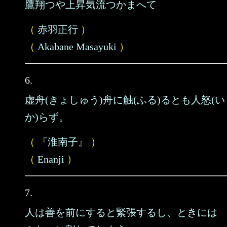
鷹翔つや上昇気流つかまへて
（
赤羽正行
）
（
Akabane Masayuki
）
6.
虚舟(きょしゅう)舟に触(ふる)るとも人怒(い
か)らず。
（
『淮南子』
）
（
Enanji
）
7.
人は善を前にすると緊張するし、ときには