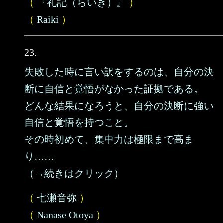
（
『礼記（らいき）』
）
（
Raiki
）
23.
失敗した時に言い訳をするのは、自分の決
断に自信と覚悟がなかった証拠である。
どんな結果になろうと、自分の決断に強い
自信と覚悟を持つこと。
その時初めて、集中力は極限まで高ま
り……
（→続きはクリック）
（
七瀬音弥
）
（
Nanase Otoya
）