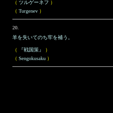
（
ツルゲーネフ
）
（
Turgenev
）
20.
羊を失いてのち牢を補う。
（
『戦国策』
）
（
Sengokusaku
）