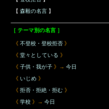
【
森毅の名言
】
［ テーマ別の名言 ］
《
不登校・登校拒否
》
《
堂々としている
》
《
子供・我が子
》→
今日
《
いじめ
》
《
拒否・拒絶・拒む
》
《
学校
》→
今日