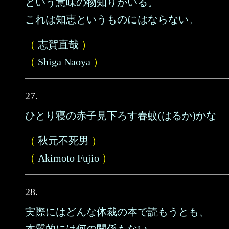
という意味の物知りがいる。
これは知恵というものにはならない。
（
志賀直哉
）
（
Shiga Naoya
）
27.
ひとり寝の赤子見下ろす春蚊(はるか)かな
（
秋元不死男
）
（
Akimoto Fujio
）
28.
実際にはどんな体裁の本で読もうとも、