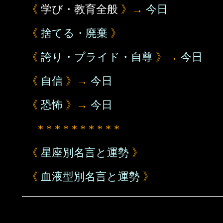
《
学び・教育全般
》→
今日
《
捨てる・廃棄
》
《
誇り・プライド・自尊
》→
今日
《
自信
》→
今日
《
恐怖
》→
今日
* * * * * * * * * *
《
星座別名言と運勢
》
《
血液型別名言と運勢
》