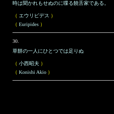
時は聞かれもせぬのに喋る饒舌家である。
（
エウリピデス
）
（
Euripides
）
30.
草餅の一人にひとつでは足りぬ
（
小西昭夫
）
（
Konishi Akio
）