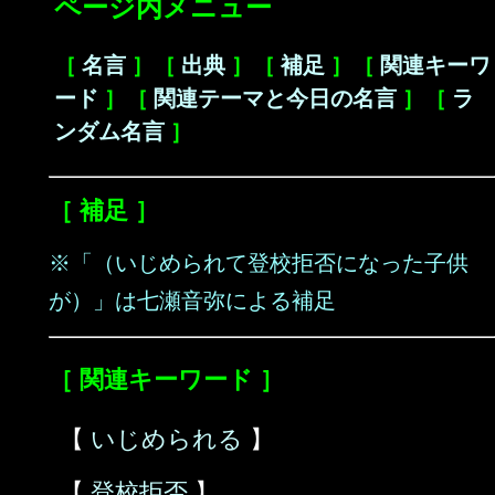
ページ内メニュー
［
名言
］［
出典
］［
補足
］［
関連キーワ
ード
］［
関連テーマと今日の名言
］［
ラ
ンダム名言
］
［ 補足 ］
※「（いじめられて登校拒否になった子供
が）」は七瀬音弥による補足
［ 関連キーワード ］
【
いじめられる
】
【
登校拒否
】