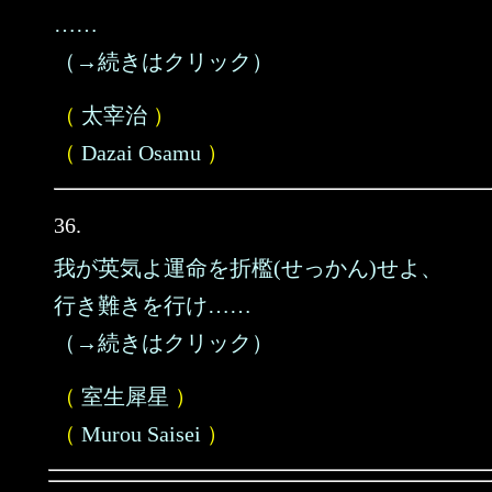
……
（→続きはクリック）
（
太宰治
）
（
Dazai Osamu
）
36.
我が英気よ運命を折檻(せっかん)せよ、
行き難きを行け……
（→続きはクリック）
（
室生犀星
）
（
Murou Saisei
）