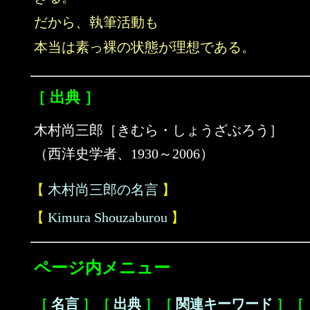
だから、執筆活動も
本当は素っ裸の状態が理想である。
［ 出典 ］
木村尚三郎［きむら・しょうざぶろう］
（西洋史学者、1930～2006）
【
木村尚三郎の名言
】
【
Kimura Shouzaburou
】
ページ内メニュー
［
名言
］［
出典
］［
関連キーワード
］［