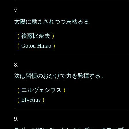
7.
太陽に励まされつつ末枯るる
（
後藤比奈夫
）
（
Gotou Hinao
）
8.
法は習慣のおかげで力を発揮する。
（
エルヴェシウス
）
（
Elvetius
）
9.