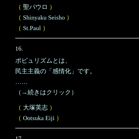
（
聖パウロ
）
（
Shinyaku Seisho
）
（
St.Paul
）
16.
ポピュリズムとは、
民主主義の「感情化」です。
……
（→続きはクリック）
（
大塚英志
）
（
Ootsuka Eiji
）
17.