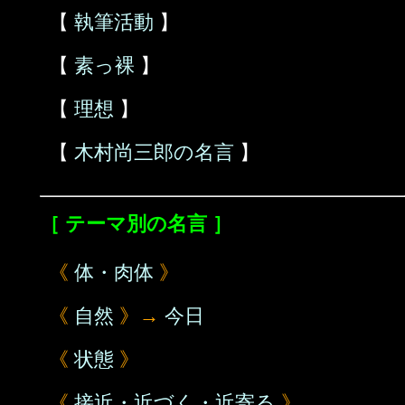
【
執筆活動
】
【
素っ裸
】
【
理想
】
【
木村尚三郎の名言
】
［ テーマ別の名言 ］
《
体・肉体
》
《
自然
》→
今日
《
状態
》
《
接近・近づく・近寄る
》