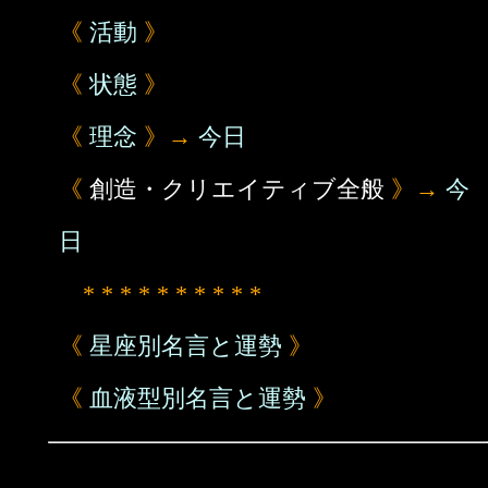
《
活動
》
《
状態
》
《
理念
》→
今日
《
創造・クリエイティブ全般
》→
今
日
* * * * * * * * * *
《
星座別名言と運勢
》
《
血液型別名言と運勢
》