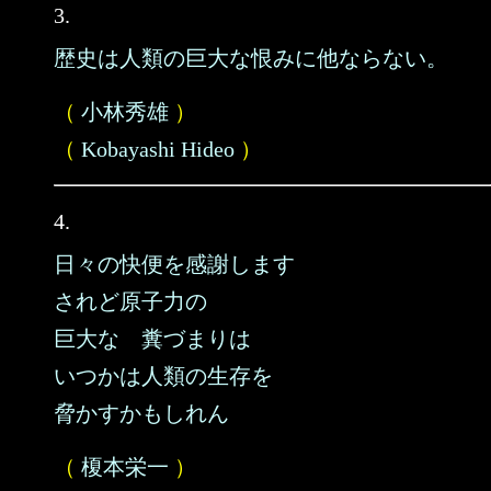
3.
歴史は人類の巨大な恨みに他ならない。
（
小林秀雄
）
（
Kobayashi Hideo
）
4.
日々の快便を感謝します
されど原子力の
巨大な 糞づまりは
いつかは人類の生存を
脅かすかもしれん
（
榎本栄一
）