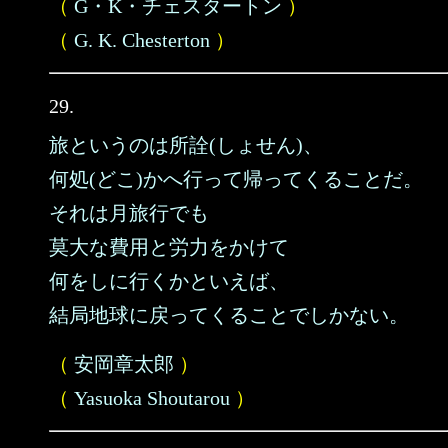
（
G・K・チェスタートン
）
（
G. K. Chesterton
）
29.
旅というのは所詮(しょせん)、
何処(どこ)かへ行って帰ってくることだ。
それは月旅行でも
莫大な費用と労力をかけて
何をしに行くかといえば、
結局地球に戻ってくることでしかない。
（
安岡章太郎
）
（
Yasuoka Shoutarou
）