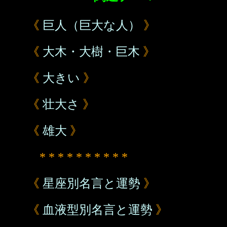
《
巨人（巨大な人）
》
《
大木・大樹・巨木
》
《
大きい
》
《
壮大さ
》
《
雄大
》
* * * * * * * * * *
《
星座別名言と運勢
》
《
血液型別名言と運勢
》