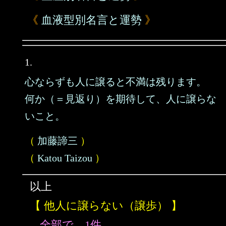
《
血液型別名言と運勢
》
1.
心ならずも人に譲ると不満は残ります。
何か（＝見返り）を期待して、人に譲らな
いこと。
（
加藤諦三
）
（
Katou Taizou
）
以上
【 他人に譲らない（譲歩） 】
全部で、1件