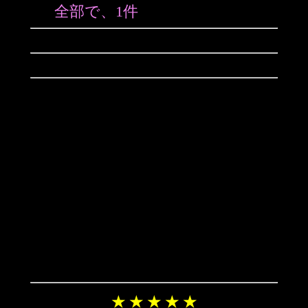
全部で、1件
★ ★ ★ ★ ★