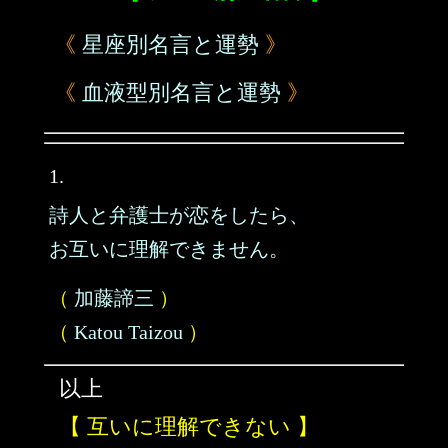
《
星座別名言と運勢
》
《
血液型別名言と運勢
》
1.
詩人と弁護士が恋をしたら、
お互いに理解できません。
（
加藤諦三
）
（
Katou Taizou
）
以上
【 互いに理解できない 】