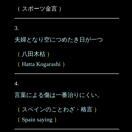
（ スポーツ金言 ）
3.
夫婦となり空につめたき日が一つ
（
八田木枯
）
（
Hatta Kogarashi
）
4.
言葉による傷は一番治りにくい。
（
スペインのことわざ・格言
）
（
Spain saying
）