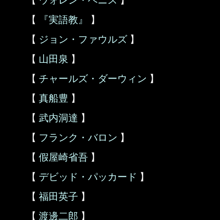
【
ウォレン・ベニス
】
【
『実語教』
】
【
ジョン・ファウルズ
】
【
山田泉
】
【
チャールズ・ダーウィン
】
【
真船豊
】
【
武内洞達
】
【
フランク・バロン
】
【
假屋崎省吾
】
【
デビッド・パッカード
】
【
福田英子
】
【
渡邊二郎
】