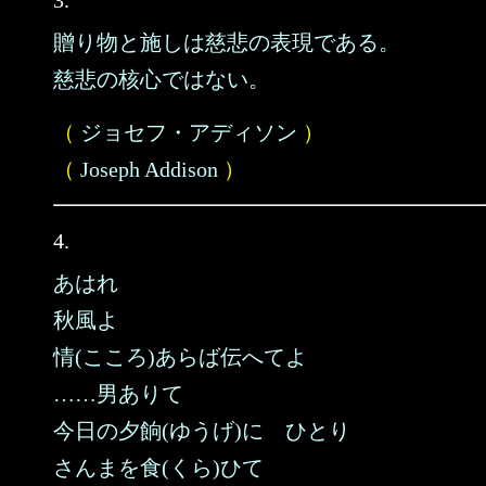
3.
贈り物と施しは慈悲の表現である。
慈悲の核心ではない。
（
ジョセフ・アディソン
）
（
Joseph Addison
）
4.
あはれ
秋風よ
情(こころ)あらば伝へてよ
……男ありて
今日の夕餉(ゆうげ)に ひとり
さんまを食(くら)ひて