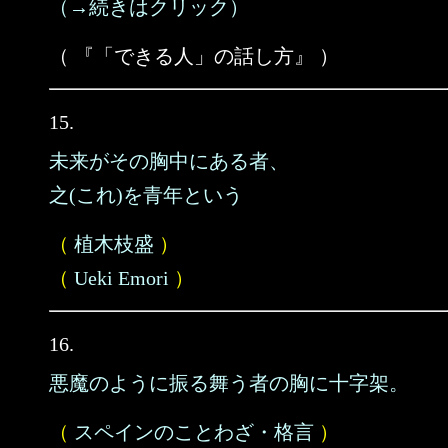
（→続きはクリック）
（ 『「できる人」の話し方』 ）
15.
未来がその胸中にある者、
之(これ)を青年という
（
植木枝盛
）
（
Ueki Emori
）
16.
悪魔のように振る舞う者の胸に十字架。
（
スペインのことわざ・格言
）