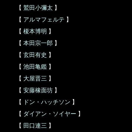
【
鷲田小彌太
】
【
アルマフェルテ
】
【
榎本博明
】
【
本田宗一郎
】
【
玄田有史
】
【
池田亀鑑
】
【
大屋晋三
】
【
安藤橡面坊
】
【
ドン・ハッチソン
】
【
ダイアン・ソイヤー
】
【
田口連三
】