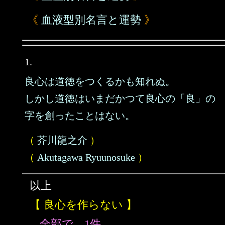
《
血液型別名言と運勢
》
1.
良心は道徳をつくるかも知れぬ。
しかし道徳はいまだかつて良心の「良」の
字を創ったことはない。
（
芥川龍之介
）
（
Akutagawa Ryuunosuke
）
以上
【 良心を作らない 】
全部で、1件