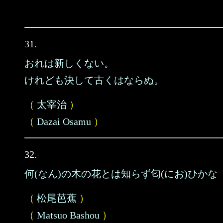
31.
おれは新しくない。
けれども決して古くはならぬ。
（
太宰治
）
（
Dazai Osamu
）
32.
何(なん)の木の花とは知らず匂(にお)ひかな
（
松尾芭蕉
）
（
Matsuo Bashou
）